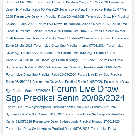
Kamis 21 Mei 2026
Forum Live Draw Hk Prediksi Minggu 17 Mei 2026
Forum Live
Draw Hk Prediksi Rabu 06 Mei 2026
Forum Live Draw Hk Prediksi Rabu 13 07 Mei
2026
Forum Live Draw Hk Prediksi Rabu 20 Mei 2026
Forum Live Draw Hk Prediksi
Selasa 02 Juni 2026
Forum Live Draw Hk Prediksi Selasa 05 Mei 2026
Forum Live
Draw Hk Prediksi Selasa 19 Mei 2026
Forum Live Draw Hk Prediksi Senin 04 Mei
2026
Forum Live Draw Hk Prediksi Senin 11 Mei 2026
Forum Live Draw Hk Prediksi
Senin 18 Mei 2026
Forum Live Draw Sgp Prediksi Kamis 07/05/2024
Forum Live
Draw Sgp Prediksi Kamis 14/05/2024
Forum Live Draw Sgp Prediksi Kamis
21/05/2024
Forum Live Draw Sgp Prediksi Minggu 17/05/2026
Forum Live Draw
Sgp Prediksi Rabu 06/05/2024
Forum Live Draw Sgp Prediksi Rabu 13/05/2024
Forum Live Draw Sgp Prediksi Rabu 20/05/2024
Forum Live Draw Sgp Prediksi
Senin 03/05/2024
Forum Live Draw Sgp Prediksi Senin 11/05/2026
Forum Live Draw
Forum Live Draw
Sgp Prediksi Senin 18/05/2026
Sgp Prediksi Senin 20/06/2024
Forum Live Draw Sydneypools Prediksi Kamis 07/05/2026
Forum Live Draw
Sydneypools Prediksi Kamis 14/05/2026
Forum Live Draw Sydneypools Prediksi
Kamis 21/05/2026
Forum Live Draw Sydneypools Prediksi Minggu 17/05/2026
Forum Live Draw Sydneypools Prediksi Rabu 06/05/2026
Forum Live Draw