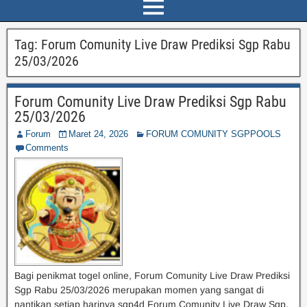
Tag:
Forum Comunity Live Draw Prediksi Sgp Rabu
25/03/2026
Forum Comunity Live Draw Prediksi Sgp Rabu
25/03/2026
Forum
Maret 24, 2026
FORUM COMUNITY SGPPOOLS
Comments
Bagi penikmat togel online, Forum Comunity Live Draw Prediksi
Sgp Rabu 25/03/2026 merupakan momen yang sangat di
nantikan setiap harinya sgp4d Forum Comunity Live Draw Sgp.