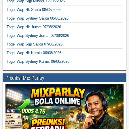
Togel Wap Sgp Minggu 08/08/2026
Togel Wap Hk Sabtu 08/08/2026
Togel Wap Sydney Sabtu 08/08/2026
Togel Wap Hk Jumat 07/08/2026
Togel Wap Sydney Jumat 07/08/2026
Togel Wap Sgp Sabtu 07/08/2026
Togel Wap Hk Kamis 06/08/2026
Togel Wap Sydney Kamis 06/08/2026
Prediksi Mix Parlay