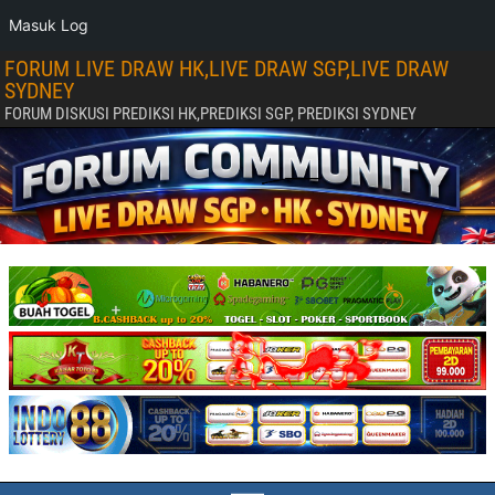
Masuk Log
FORUM LIVE DRAW HK,LIVE DRAW SGP,LIVE DRAW
SYDNEY
FORUM DISKUSI PREDIKSI HK,PREDIKSI SGP, PREDIKSI SYDNEY