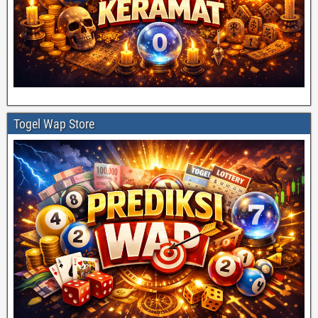
Togel Wap Store