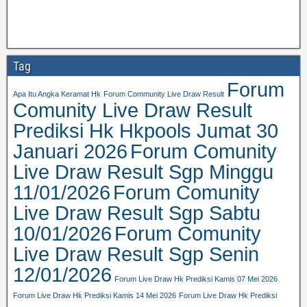
Tag
Forum
Apa Itu Angka Keramat Hk
Forum Community Live Draw Result
Comunity Live Draw Result
Prediksi Hk Hkpools Jumat 30
Januari 2026
Forum Comunity
Live Draw Result Sgp Minggu
11/01/2026
Forum Comunity
Live Draw Result Sgp Sabtu
10/01/2026
Forum Comunity
Live Draw Result Sgp Senin
12/01/2026
Forum Live Draw Hk Prediksi Kamis 07 Mei 2026
Forum Live Draw Hk Prediksi Kamis 14 Mei 2026
Forum Live Draw Hk Prediksi