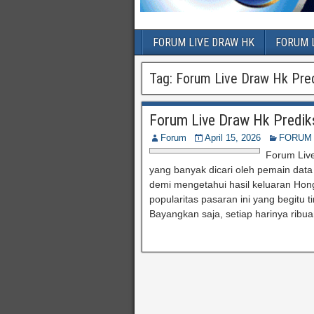
FORUM LIVE DRAW HK
FORUM 
Tag:
Forum Live Draw Hk Pred
Forum Live Draw Hk Prediks
Forum
April 15, 2026
FORUM
Forum Live
yang banyak dicari oleh pemain data
demi mengetahui hasil keluaran Hongk
popularitas pasaran ini yang begitu t
Bayangkan saja, setiap harinya ribu