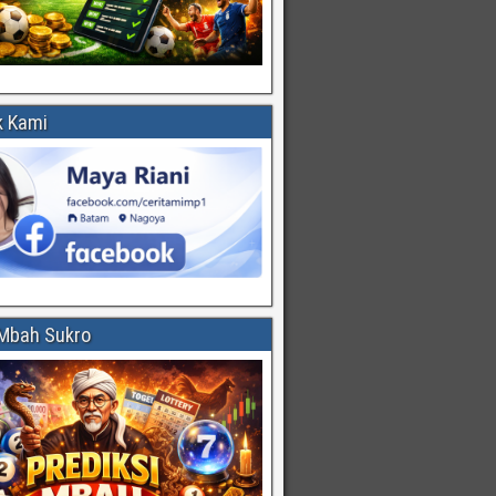
k Kami
 Mbah Sukro