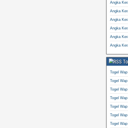
Angka Ker
Angka Kera
Angka Ker
Angka Ker
Angka Ker
Angka Kera
To
Togel Wap
Togel Wap
Togel Wap
Togel Wap
Togel Wap
Togel Wap
Togel Wap