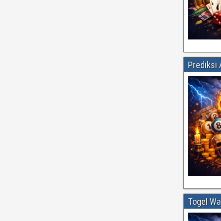
Prediksi
Togel Wa