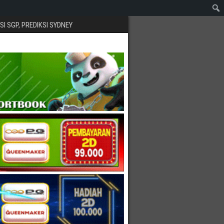
SI SGP, PREDIKSI SYDNEY