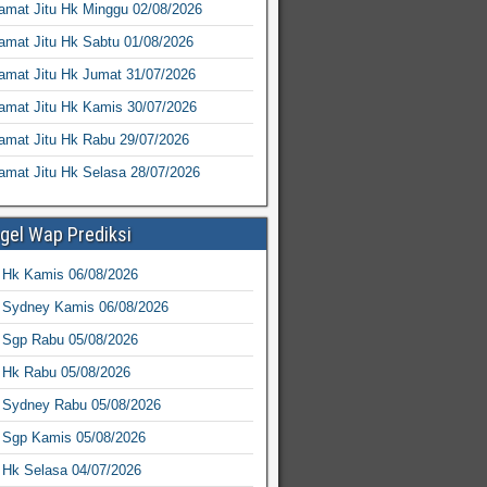
amat Jitu Hk Minggu 02/08/2026
mat Jitu Hk Sabtu 01/08/2026
amat Jitu Hk Jumat 31/07/2026
amat Jitu Hk Kamis 30/07/2026
amat Jitu Hk Rabu 29/07/2026
mat Jitu Hk Selasa 28/07/2026
gel Wap Prediksi
 Hk Kamis 06/08/2026
 Sydney Kamis 06/08/2026
 Sgp Rabu 05/08/2026
 Hk Rabu 05/08/2026
 Sydney Rabu 05/08/2026
 Sgp Kamis 05/08/2026
 Hk Selasa 04/07/2026