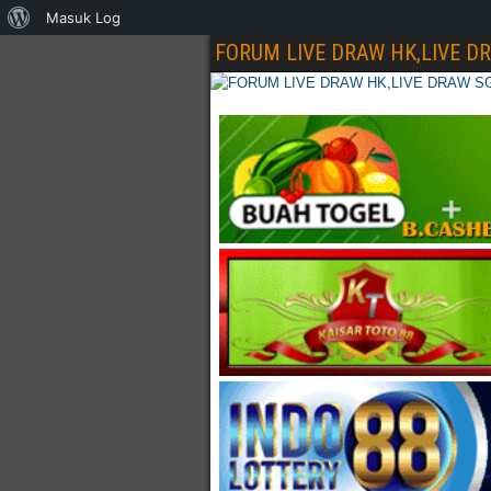
Masuk Log
FORUM LIVE DRAW HK,LIVE D