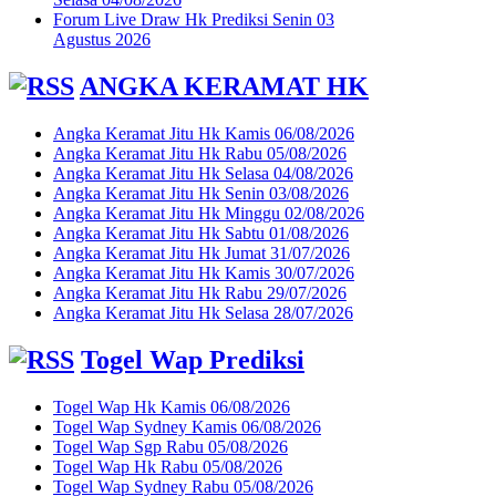
Forum Live Draw Hk Prediksi Senin 03
Agustus 2026
ANGKA KERAMAT HK
Angka Keramat Jitu Hk Kamis 06/08/2026
Angka Keramat Jitu Hk Rabu 05/08/2026
Angka Keramat Jitu Hk Selasa 04/08/2026
Angka Keramat Jitu Hk Senin 03/08/2026
Angka Keramat Jitu Hk Minggu 02/08/2026
Angka Keramat Jitu Hk Sabtu 01/08/2026
Angka Keramat Jitu Hk Jumat 31/07/2026
Angka Keramat Jitu Hk Kamis 30/07/2026
Angka Keramat Jitu Hk Rabu 29/07/2026
Angka Keramat Jitu Hk Selasa 28/07/2026
Togel Wap Prediksi
Togel Wap Hk Kamis 06/08/2026
Togel Wap Sydney Kamis 06/08/2026
Togel Wap Sgp Rabu 05/08/2026
Togel Wap Hk Rabu 05/08/2026
Togel Wap Sydney Rabu 05/08/2026