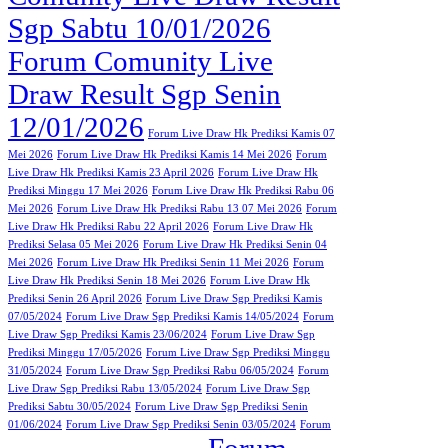
Sgp Sabtu 10/01/2026
Forum Comunity Live
Draw Result Sgp Senin
12/01/2026
Forum Live Draw Hk Prediksi Kamis 07
Mei 2026
Forum Live Draw Hk Prediksi Kamis 14 Mei 2026
Forum
Live Draw Hk Prediksi Kamis 23 April 2026
Forum Live Draw Hk
Prediksi Minggu 17 Mei 2026
Forum Live Draw Hk Prediksi Rabu 06
Mei 2026
Forum Live Draw Hk Prediksi Rabu 13 07 Mei 2026
Forum
Live Draw Hk Prediksi Rabu 22 April 2026
Forum Live Draw Hk
Prediksi Selasa 05 Mei 2026
Forum Live Draw Hk Prediksi Senin 04
Mei 2026
Forum Live Draw Hk Prediksi Senin 11 Mei 2026
Forum
Live Draw Hk Prediksi Senin 18 Mei 2026
Forum Live Draw Hk
Prediksi Senin 26 April 2026
Forum Live Draw Sgp Prediksi Kamis
07/05/2024
Forum Live Draw Sgp Prediksi Kamis 14/05/2024
Forum
Live Draw Sgp Prediksi Kamis 23/06/2024
Forum Live Draw Sgp
Prediksi Minggu 17/05/2026
Forum Live Draw Sgp Prediksi Minggu
31/05/2024
Forum Live Draw Sgp Prediksi Rabu 06/05/2024
Forum
Live Draw Sgp Prediksi Rabu 13/05/2024
Forum Live Draw Sgp
Prediksi Sabtu 30/05/2024
Forum Live Draw Sgp Prediksi Senin
01/06/2024
Forum Live Draw Sgp Prediksi Senin 03/05/2024
Forum