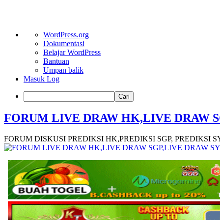
Tentang
WordPress.org
WordPress
Dokumentasi
Belajar WordPress
Bantuan
Umpan balik
Masuk Log
Cari
FORUM LIVE DRAW HK,LIVE DRAW S
FORUM DISKUSI PREDIKSI HK,PREDIKSI SGP, PREDIKSI 