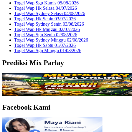
Togel Wap Sgp Kamis 05/08/2026
Togel Wap Hk Selasa 04/07/2026
Togel Wap Sydney Selasa 04/08/2026
Togel Wap Hk Senin 03/07/2026
Togel Wap Sydney Senin 03/08/2026
Togel Wap Hk Minggu 02/07/2026
Togel Wap Sgp Senin 02/08/2026
Togel Wap Sydney Minggu 02/08/2026
Togel Wap Hk Sabtu 01/07/2026
Togel Wap Sgp Minggu 01/08/2026
Prediksi Mix Parlay
Facebook Kami