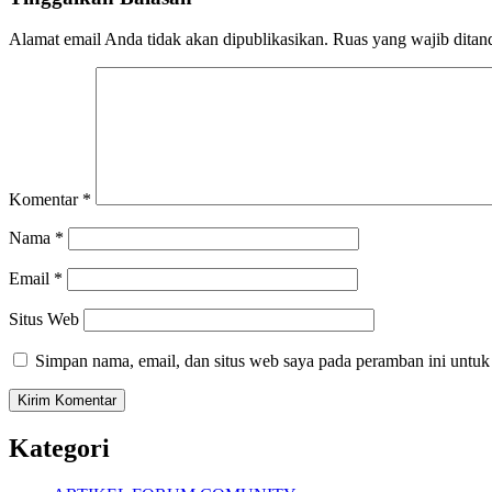
Alamat email Anda tidak akan dipublikasikan.
Ruas yang wajib ditan
Komentar
*
Nama
*
Email
*
Situs Web
Simpan nama, email, dan situs web saya pada peramban ini untuk
Kategori