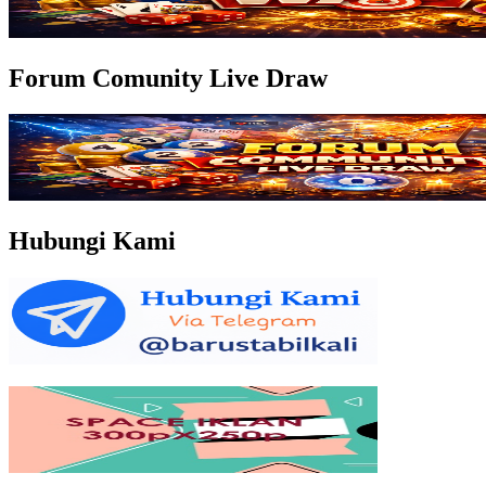
Forum Comunity Live Draw
Hubungi Kami