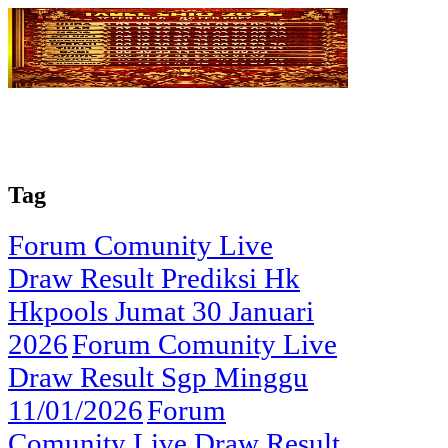
Tag
Forum Comunity Live
Draw Result Prediksi Hk
Hkpools Jumat 30 Januari
2026
Forum Comunity Live
Draw Result Sgp Minggu
11/01/2026
Forum
Comunity Live Draw Result