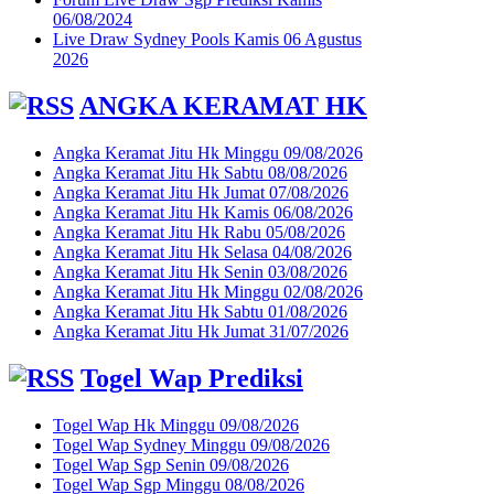
06/08/2024
Live Draw Sydney Pools Kamis 06 Agustus
2026
ANGKA KERAMAT HK
Angka Keramat Jitu Hk Minggu 09/08/2026
Angka Keramat Jitu Hk Sabtu 08/08/2026
Angka Keramat Jitu Hk Jumat 07/08/2026
Angka Keramat Jitu Hk Kamis 06/08/2026
Angka Keramat Jitu Hk Rabu 05/08/2026
Angka Keramat Jitu Hk Selasa 04/08/2026
Angka Keramat Jitu Hk Senin 03/08/2026
Angka Keramat Jitu Hk Minggu 02/08/2026
Angka Keramat Jitu Hk Sabtu 01/08/2026
Angka Keramat Jitu Hk Jumat 31/07/2026
Togel Wap Prediksi
Togel Wap Hk Minggu 09/08/2026
Togel Wap Sydney Minggu 09/08/2026
Togel Wap Sgp Senin 09/08/2026
Togel Wap Sgp Minggu 08/08/2026