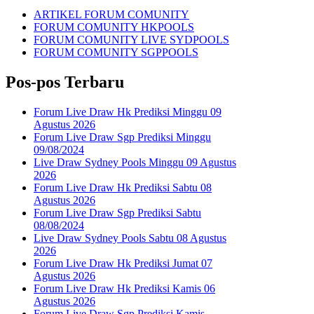
ARTIKEL FORUM COMUNITY
FORUM COMUNITY HKPOOLS
FORUM COMUNITY LIVE SYDPOOLS
FORUM COMUNITY SGPPOOLS
Pos-pos Terbaru
Forum Live Draw Hk Prediksi Minggu 09
Agustus 2026
Forum Live Draw Sgp Prediksi Minggu
09/08/2024
Live Draw Sydney Pools Minggu 09 Agustus
2026
Forum Live Draw Hk Prediksi Sabtu 08
Agustus 2026
Forum Live Draw Sgp Prediksi Sabtu
08/08/2024
Live Draw Sydney Pools Sabtu 08 Agustus
2026
Forum Live Draw Hk Prediksi Jumat 07
Agustus 2026
Forum Live Draw Hk Prediksi Kamis 06
Agustus 2026
Forum Live Draw Sgp Prediksi Kamis