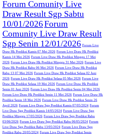
Forum Comunity Live
Draw Result Sgp Sabtu
10/01/2026
Forum
Comunity Live Draw Result
Sgp Senin 12/01/2026
Forum Live
Draw Hk Prediksi Kamis 07 Mei 2026
Forum Live Draw Hk Prediksi
Kamis 14 Mei 2026
Forum Live Draw Hk Prediksi Minggu 17 Mei
2026
Forum Live Draw Hk Prediksi Minggu 31 Mei 2026
Forum Live
Draw Hk Prediksi Rabu 06 Mei 2026
Forum Live Draw Hk Prediksi
Rabu 13 07 Mei 2026
Forum Live Draw Hk Prediksi Selasa 02 Juni
2026
Forum Live Draw Hk Prediksi Selasa 05 Mei 2026
Forum Live
Draw Hk Prediksi Selasa 19 Mei 2026
Forum Live Draw Hk Prediksi
Senin 01 Juni 2026
Forum Live Draw Hk Prediksi Senin 04 Mei 2026
Forum Live Draw Hk Prediksi Senin 11 Mei 2026
Forum Live Draw Hk
Prediksi Senin 18 Mei 2026
Forum Live Draw Hk Prediksi Senin 26
April 2026
Forum Live Draw Sgp Prediksi Kamis 07/05/2024
Forum
Live Draw Sgp Prediksi Kamis 14/05/2024
Forum Live Draw Sgp
Prediksi Minggu 17/05/2026
Forum Live Draw Sgp Prediksi Rabu
03/06/2026
Forum Live Draw Sgp Prediksi Rabu 06/05/2024
Forum
Live Draw Sgp Prediksi Rabu 13/05/2024
Forum Live Draw Sgp
Prediksi Rabu 20/05/2024
Forum Live Draw Sgp Prediksi Senin