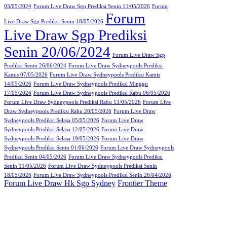
03/05/2024
Forum Live Draw Sgp Prediksi Senin 11/05/2026
Forum
Forum
Live Draw Sgp Prediksi Senin 18/05/2026
Live Draw Sgp Prediksi
Senin 20/06/2024
Forum Live Draw Sgp
Prediksi Senin 26/06/2024
Forum Live Draw Sydneypools Prediksi
Kamis 07/05/2026
Forum Live Draw Sydneypools Prediksi Kamis
14/05/2026
Forum Live Draw Sydneypools Prediksi Minggu
17/05/2026
Forum Live Draw Sydneypools Prediksi Rabu 06/05/2026
Forum Live Draw Sydneypools Prediksi Rabu 13/05/2026
Forum Live
Draw Sydneypools Prediksi Rabu 20/05/2026
Forum Live Draw
Sydneypools Prediksi Selasa 05/05/2026
Forum Live Draw
Sydneypools Prediksi Selasa 12/05/2026
Forum Live Draw
Sydneypools Prediksi Selasa 19/05/2026
Forum Live Draw
Sydneypools Prediksi Senin 01/06/2026
Forum Live Draw Sydneypools
Prediksi Senin 04/05/2026
Forum Live Draw Sydneypools Prediksi
Senin 11/05/2026
Forum Live Draw Sydneypools Prediksi Senin
18/05/2026
Forum Live Draw Sydneypools Prediksi Senin 26/04/2026
Forum Live Draw Hk Sgp Sydney
Frontier Theme