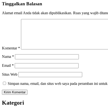
Tinggalkan Balasan
Alamat email Anda tidak akan dipublikasikan.
Ruas yang wajib ditan
Komentar
*
Nama
*
Email
*
Situs Web
Simpan nama, email, dan situs web saya pada peramban ini untuk
Kategori