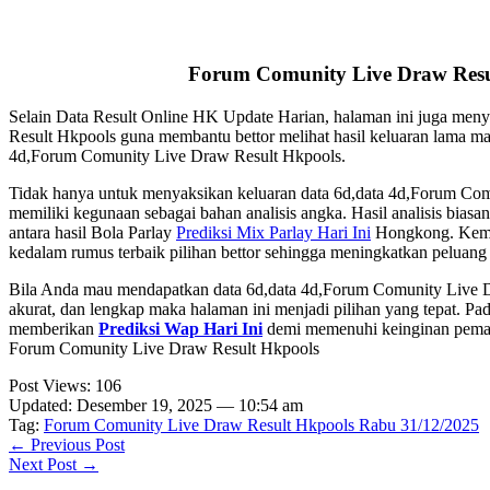
Forum Comunity Live Draw Resu
Selain Data Result Online HK Update Harian, halaman ini juga me
Result Hkpools guna membantu bettor melihat hasil keluaran lama ma
4d,Forum Comunity Live Draw Result Hkpools.
Tidak hanya untuk menyaksikan keluaran data 6d,data 4d,Forum Co
memiliki kegunaan sebagai bahan analisis angka. Hasil analisis bias
antara hasil Bola Parlay
Prediksi Mix Parlay Hari Ini
Hongkong. Kemu
kedalam rumus terbaik pilihan bettor sehingga meningkatkan peluang
Bila Anda mau mendapatkan data 6d,data 4d,Forum Comunity Live D
akurat, dan lengkap maka halaman ini menjadi pilihan yang tepat. Pada
memberikan
Prediksi Wap Hari Ini
demi memenuhi keinginan pemai
Forum Comunity Live Draw Result Hkpools
Post Views:
106
Updated: Desember 19, 2025 — 10:54 am
Tag:
Forum Comunity Live Draw Result Hkpools Rabu 31/12/2025
← Previous Post
Next Post →