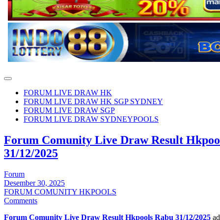
FORUM LIVE DRAW HK
FORUM LIVE DRAW HK SGP SYDNEY
FORUM LIVE DRAW SGP
FORUM LIVE DRAW SYDNEYPOOLS
Forum Comunity Live Draw Result Hkpoo
31/12/2025
Forum
Desember 30, 2025
FORUM COMUNITY HKPOOLS
Comments
Forum Comunity Live Draw Result Hkpools Rabu 31/12/2025
ad