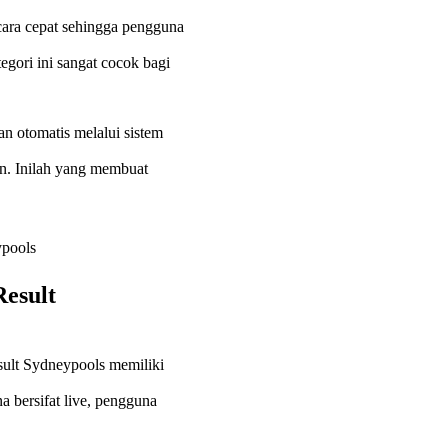
ecara cepat sehingga pengguna
gori ini sangat cocok bagi
 otomatis melalui sistem
an. Inilah yang membuat
esult
ult Sydneypools memiliki
 bersifat live, pengguna