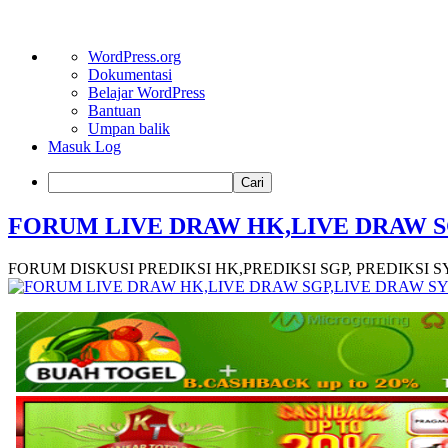
Tentang
WordPress.org
WordPress
Dokumentasi
Belajar WordPress
Bantuan
Umpan balik
Masuk Log
Cari
FORUM LIVE DRAW HK,LIVE DRAW S
FORUM DISKUSI PREDIKSI HK,PREDIKSI SGP, PREDIKSI 