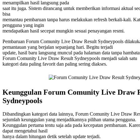
menampilkan hasil langsung pada
saat itu juga. Sistem dirancang untuk memberikan informasi aktual s
bisa
memantau pembaruan tanpa harus melakukan refresh berkali-kali. Kate
pengguna yang ingin
mendapatkan hasil secepat mungkin sesuai penayangan resmi.
Pembaruan Forum Comunity Live Draw Result Sydneypools dilakukan
pemantauan yang berjalan sepanjang hari. Begitu terjadi
update, hasil baru langsung muncul pada halaman data tanpa hambat
Forum Comunity Live Draw Result Sydneypools menjadi salah satu
kategori data paling favorit dan paling sering diakses.
Keunggulan Forum Comunity Live Draw R
Sydneypools
Dibandingkan kategori data lainnya, Forum Comunity Live Draw Res
sejumlah keunggulan yang menjadikannya pilihan utama pengguna.
Keunggulan pertama tentu saja ada pada kecepatan pembaruan. Karena
dapat mengetahui hasil
hanya dalam hitungan detik setelah update terjadi.