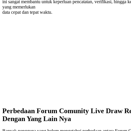
ini sangat membantu untuk keperluan pencatatan, verifikasi, hingga k
yang memerlukan
data cepat dan tepat waktu.
Perbedaan Forum Comunity Live Draw Re
Dengan Yang Lain Nya
Banyak pengguna yang belum mengetahui perbedaan antara Forum 