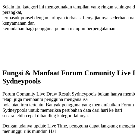
Selain itu, kategori ini menggunakan tampilan yang ringan sehingga d
perangkat,
termasuk ponsel dengan jaringan terbatas. Penyajiannya sederhana n
kenyamanan dan
kemudahan bagi pengguna pemula maupun berpengalaman.
Fungsi & Manfaat Forum Comunity Live 
Sydneypools
Forum Comunity Live Draw Result Sydneypools bukan hanya member
tetapi juga membantu pengguna menganalisa
pola atau tren tertentu. Banyak pengguna yang memanfaatkan Foru
Sydneypools untuk memeriksa perubahan data dari hari ke hari
secara lebih cepat dibanding kategori lainnya.
Dengan adanya update Live Time, pengguna dapat langsung mengetahu
menunggu rilis mundur. Hal