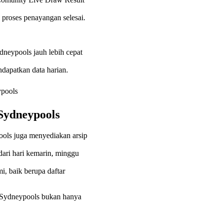
h proses penayangan selesai.
neypools jauh lebih cepat
dapatkan data harian.
Sydneypools
ools juga menyediakan arsip
dari hari kemarin, minggu
i, baik berupa daftar
 Sydneypools bukan hanya