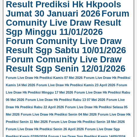
Result Prediksi Hk Hkpools
Jumat 30 Januari 2026
Forum
Comunity Live Draw Result
Sgp Minggu 11/01/2026
Forum Comunity Live Draw
Result Sgp Sabtu 10/01/2026
Forum Comunity Live Draw
Result Sgp Senin 12/01/2026
Forum Live Draw Hk Prediksi Kamis 07 Mei 2026
Forum Live Draw Hk Prediksi
Kamis 14 Mei 2026
Forum Live Draw Hk Prediksi Kamis 23 April 2026
Forum
Live Draw Hk Prediksi Minggu 17 Mei 2026
Forum Live Draw Hk Prediksi Rabu
06 Mei 2026
Forum Live Draw Hk Prediksi Rabu 13 07 Mei 2026
Forum Live
Draw Hk Prediksi Rabu 22 April 2026
Forum Live Draw Hk Prediksi Selasa 05
Mei 2026
Forum Live Draw Hk Prediksi Senin 04 Mei 2026
Forum Live Draw Hk
Prediksi Senin 11 Mei 2026
Forum Live Draw Hk Prediksi Senin 18 Mei 2026
Forum Live Draw Hk Prediksi Senin 26 April 2026
Forum Live Draw Sgp
Prediksi Kamis 07/05/2024
Forum Live Draw Sgp Prediksi Kamis 14/05/2024