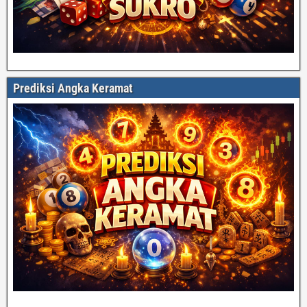
Prediksi Angka Keramat