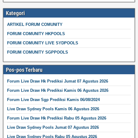
Kategori
ARTIKEL FORUM COMUNITY
FORUM COMUNITY HKPOOLS
FORUM COMUNITY LIVE SYDPOOLS
FORUM COMUNITY SGPPOOLS
Pos-pos Terbaru
Forum Live Draw Hk Prediksi Jumat 07 Agustus 2026
Forum Live Draw Hk Prediksi Kamis 06 Agustus 2026
Forum Live Draw Sgp Prediksi Kamis 06/08/2024
Live Draw Sydney Pools Kamis 06 Agustus 2026
Forum Live Draw Hk Prediksi Rabu 05 Agustus 2026
Live Draw Sydney Pools Jumat 07 Agustus 2026
Live Draw Sydney Pools Rabu 05 Agustus 2026