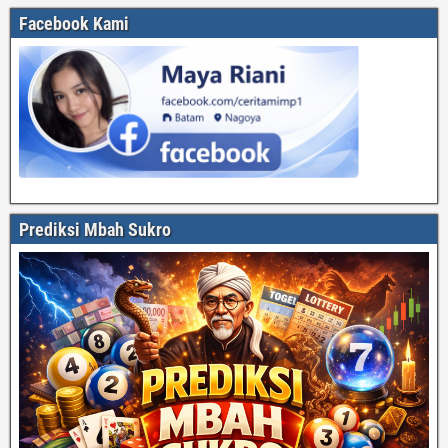
Facebook Kami
Prediksi Mbah Sukro