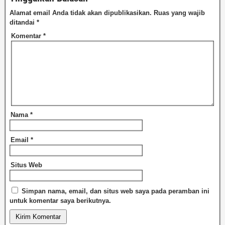
Alamat email Anda tidak akan dipublikasikan.
Ruas yang wajib
ditandai
*
Komentar
*
Nama
*
Email
*
Situs Web
Simpan nama, email, dan situs web saya pada peramban ini
untuk komentar saya berikutnya.