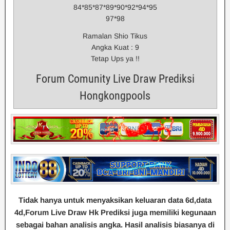
84*85*87*89*90*92*94*95
97*98
Ramalan Shio Tikus
Angka Kuat : 9
Tetap Ups ya !!
Forum Comunity Live Draw Prediksi
Hongkongpools
Tidak hanya untuk menyaksikan keluaran data 6d,data
4d,Forum Live Draw Hk Prediksi juga memiliki kegunaan
sebagai bahan analisis angka. Hasil analisis biasanya di