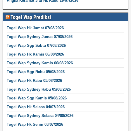
Angka Keramat Jitu Hk Rabu 29/07/2026
Togel Wap Prediksi
Togel Wap Hk Jumat 07/08/2026
Togel Wap Sydney Jumat 07/08/2026
Togel Wap Sgp Sabtu 07/08/2026
Togel Wap Hk Kamis 06/08/2026
Togel Wap Sydney Kamis 06/08/2026
Togel Wap Sgp Rabu 05/08/2026
Togel Wap Hk Rabu 05/08/2026
Togel Wap Sydney Rabu 05/08/2026
Togel Wap Sgp Kamis 05/08/2026
Togel Wap Hk Selasa 04/07/2026
Togel Wap Sydney Selasa 04/08/2026
Togel Wap Hk Senin 03/07/2026