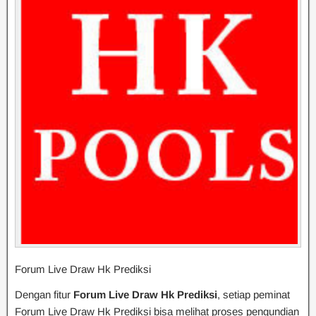
Forum Live Draw Hk Prediksi
Dengan fitur
Forum Live Draw Hk Prediksi
, setiap peminat
Forum Live Draw Hk Prediksi bisa melihat proses pengundian