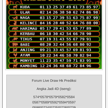
Forum Live Draw Hk Prediksi
Angka Jadi 4D (iseng):
574*0578*0579*0582*0584
0587*0589*0592*0594*0597
0598*0724*0725*0728*0729