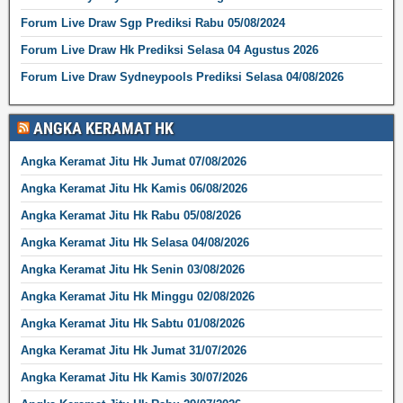
Forum Live Draw Sgp Prediksi Rabu 05/08/2024
Forum Live Draw Hk Prediksi Selasa 04 Agustus 2026
Forum Live Draw Sydneypools Prediksi Selasa 04/08/2026
ANGKA KERAMAT HK
Angka Keramat Jitu Hk Jumat 07/08/2026
Angka Keramat Jitu Hk Kamis 06/08/2026
Angka Keramat Jitu Hk Rabu 05/08/2026
Angka Keramat Jitu Hk Selasa 04/08/2026
Angka Keramat Jitu Hk Senin 03/08/2026
Angka Keramat Jitu Hk Minggu 02/08/2026
Angka Keramat Jitu Hk Sabtu 01/08/2026
Angka Keramat Jitu Hk Jumat 31/07/2026
Angka Keramat Jitu Hk Kamis 30/07/2026