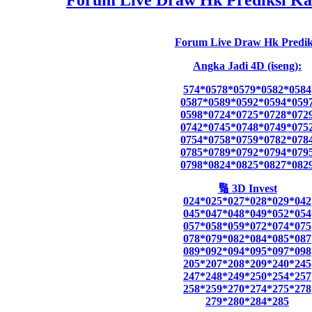
Forum Live Draw Hk Predik
Angka Jadi 4D (iseng):
574*0578*0579*0582*0584
0587*0589*0592*0594*059
0598*0724*0725*0728*072
0742*0745*0748*0749*075
0754*0758*0759*0782*078
0785*0789*0792*0794*079
0798*0824*0825*0827*082
🔢 3D Invest
024*025*027*028*029*042
045*047*048*049*052*054
057*058*059*072*074*075
078*079*082*084*085*087
089*092*094*095*097*098
205*207*208*209*240*245
247*248*249*250*254*257
258*259*270*274*275*278
279*280*284*285