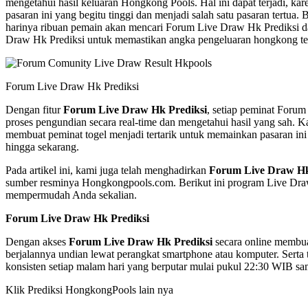
mengetahui hasil keluaran Hongkong Pools. Hal ini dapat terjadi, kare
pasaran ini yang begitu tinggi dan menjadi salah satu pasaran tertua. 
harinya ribuan pemain akan mencari Forum Live Draw Hk Prediksi d
Draw Hk Prediksi untuk memastikan angka pengeluaran hongkong te
Forum Live Draw Hk Prediksi
Dengan fitur
Forum Live Draw Hk Prediksi
, setiap peminat Forum
proses pengundian secara real-time dan mengetahui hasil yang sah. Ka
membuat peminat togel menjadi tertarik untuk memainkan pasaran in
hingga sekarang.
Pada artikel ini, kami juga telah menghadirkan
Forum Live Draw Hk
sumber resminya Hongkongpools.com. Berikut ini program Live Dra
mempermudah Anda sekalian.
Forum Live Draw Hk Prediksi
Dengan akses
Forum Live Draw Hk Prediksi
secara online membua
berjalannya undian lewat perangkat smartphone atau komputer. Sert
konsisten setiap malam hari yang berputar mulai pukul 22:30 WIB s
Klik Prediksi HongkongPools lain nya