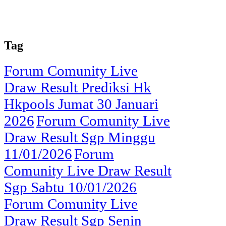
Tag
Forum Comunity Live
Draw Result Prediksi Hk
Hkpools Jumat 30 Januari
2026
Forum Comunity Live
Draw Result Sgp Minggu
11/01/2026
Forum
Comunity Live Draw Result
Sgp Sabtu 10/01/2026
Forum Comunity Live
Draw Result Sgp Senin