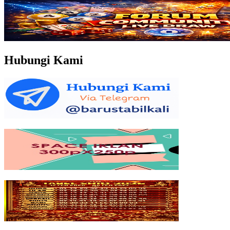
Hubungi Kami