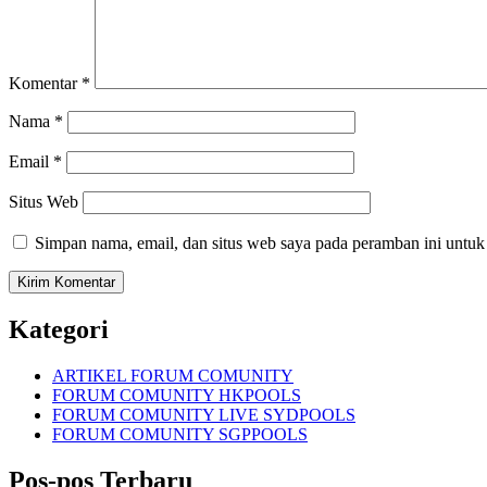
Komentar
*
Nama
*
Email
*
Situs Web
Simpan nama, email, dan situs web saya pada peramban ini untuk
Kategori
ARTIKEL FORUM COMUNITY
FORUM COMUNITY HKPOOLS
FORUM COMUNITY LIVE SYDPOOLS
FORUM COMUNITY SGPPOOLS
Pos-pos Terbaru