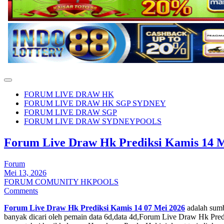
FORUM LIVE DRAW HK
FORUM LIVE DRAW HK SGP SYDNEY
FORUM LIVE DRAW SGP
FORUM LIVE DRAW SYDNEYPOOLS
Forum Live Draw Hk Prediksi Kamis 14 M
Forum
Mei 13, 2026
FORUM COMUNITY HKPOOLS
Comments
Forum Live Draw Hk Prediksi Kamis 14 07 Mei 2026
adalah sumb
banyak dicari oleh pemain data 6d,data 4d,Forum Live Draw Hk Predi