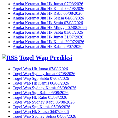
Angka Keramat Jitu Hk Jumat 07/08/2026
Angka Keramat Jitu Hk Kamis 06/08/2026
Angka Keramat Jitu Hk Rabu 05/08/2026
Angka Keramat Jitu Hk Selasa 04/08/2026
Angka Keramat Jitu Hk Senin 03/08/2026
Angka Keramat Jitu Hk Minggu 02/08/2026
Angka Keramat Jitu Hk Sabtu 01/08/2026
Angka Keramat Jitu Hk Jumat 31/07/2026
Angka Keramat Jitu Hk Kamis 30/07/2026
Angka Keramat Jitu Hk Rabu 29/07/2026
Togel Wap Prediksi
Togel Wap Hk Jumat 07/08/2026
Togel Wap Sydney Jumat 07/08/2026
Togel Wap Sgp Sabtu 07/08/2026
Togel Wap Hk Kamis 06/08/2026
Togel Wap Sydney Kamis 06/08/2026
Togel Wap Sgp Rabu 05/08/2026
Togel Wap Hk Rabu 05/08/2026
Togel Wap Sydney Rabu 05/08/2026
Togel Wap Sgp Kamis 05/08/2026
Togel Wap Hk Selasa 04/07/2026
Togel Wap Sydney Selasa 04/08/2026