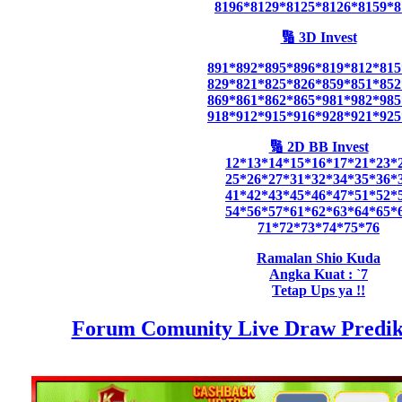
8196*8129*8125*8126*8159*8
🔢 3D Invest
891*892*895*896*819*812*815
829*821*825*826*859*851*852
869*861*862*865*981*982*985
918*912*915*916*928*921*925
🔢 2D BB Invest
12*13*14*15*16*17*21*23*
25*26*27*31*32*34*35*36*
41*42*43*45*46*47*51*52*
54*56*57*61*62*63*64*65*
71*72*73*74*75*76
Ramalan Shio Kuda
Angka Kuat : `7
Tetap Ups ya !!
Forum Comunity Live Draw Predik