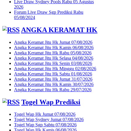
Live Draw Sydney Pools Rabu 05 Agustus
2026
Forum Live Draw Sgp Prediksi Rabu
05/08/2024
ANGKA KERAMAT HK
Angka Keramat Jitu Hk Jumat 07/08/2026
Angka Keramat Jitu Hk Kamis 06/08/2026
Angka Keramat Jitu Hk Rabu 05/08/2026
Angka Keramat Jitu Hk Selasa 04/08/2026
Angka Keramat Jitu Hk Senin 03/08/2026
Angka Keramat Jitu Hk Minggu 02/08/2026
Angka Keramat Jitu Hk Sabtu 01/08/2026
Angka Keramat Jitu Hk Jumat 31/07/2026
Angka Keramat Jitu Hk Kamis 30/07/2026
Angka Keramat Jitu Hk Rabu 29/07/2026
Togel Wap Prediksi
Togel Wap Hk Jumat 07/08/2026
Togel Wap Sydney Jumat 07/08/2026
Togel Wap Sgp Sabtu 07/08/2026
Togel Wap Hk Kamis 06/08/2026