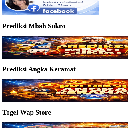
Prediksi Mbah Sukro
Prediksi Angka Keramat
Togel Wap Store