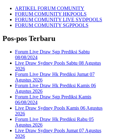
ARTIKEL FORUM COMUNITY
FORUM COMUNITY HKPOOLS
FORUM COMUNITY LIVE SYDPOOLS
FORUM COMUNITY SGPPOOLS
Pos-pos Terbaru
Forum Live Draw Sgp Prediksi Sabtu
08/08/2024
Live Draw Sydney Pools Sabtu 08 Agustus
2026
Forum Live Draw Hk Prediksi Jumat 07
Agustus 2026
Forum Live Draw Hk Prediksi Kamis 06
Agustus 2026
Forum Live Draw Sgp Prediksi Kamis
06/08/2024
Live Draw Sydney Pools Kamis 06 Agustus
2026
Forum Live Draw Hk Prediksi Rabu 05
Agustus 2026
Live Draw Sydney Pools Jumat 07 Agustus
2026