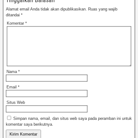
Tinggalkan Balasan
Alamat email Anda tidak akan dipublikasikan.
Ruas yang wajib
ditandai
*
Komentar
*
Nama
*
Email
*
Situs Web
Simpan nama, email, dan situs web saya pada peramban ini untuk
komentar saya berikutnya.