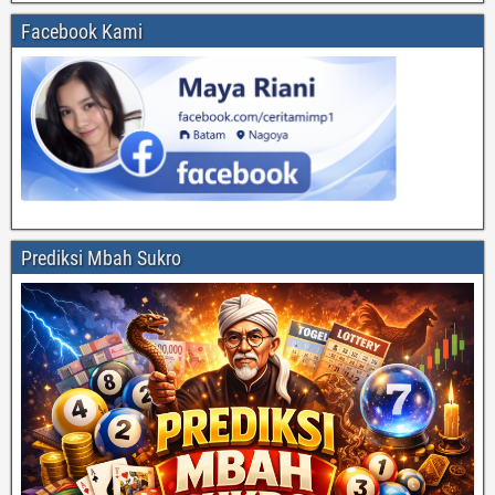
Facebook Kami
Prediksi Mbah Sukro