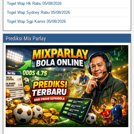
Togel Wap Hk Rabu 05/08/2026
Togel Wap Sydney Rabu 05/08/2026
Togel Wap Sgp Kamis 05/08/2026
Prediksi Mix Parlay