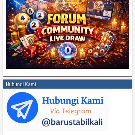
Hubungi Kami