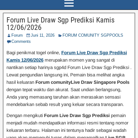
Forum Live Draw Sgp Prediksi Kamis
12/06/2026
Forum
Juni 11, 2026
FORUM COMUNITY SGPPOOLS
Comments
Bagi penikmat togel online,
Forum Live Draw Sgp Prediksi
Kamis 12/06/2026
merupakan momen yang sangat di
nantikan setiap harinya sgp4d Forum Live Draw Sgp Prediksi .
Lewat pengundian langsung ini, Pemain bisa melihat angka
hasil keluaran
Forum comunityLive Draw Singapore Pools
dengan tepat waktu dan akurat. Saat undian berlangsung,
Anda yang memasang taruhan akan merasakan sensasi
mendebarkan sebab result yang keluar secara transparan.
Dengan mengikuti
Forum Live Draw Sgp Prediksi
pemain
menjadi mudah mendapatkan informasi resmi tentang nomor
keluaran terbaru. Halaman ini tentunya hadir sebagai wadah
yang akan memenuhi tugas dalam menampilkan
Live SGP