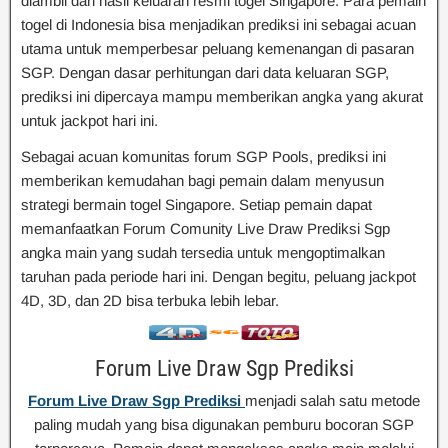
diambil dari hasil keluaran resmi togel Singapore. Para pemain
togel di Indonesia bisa menjadikan prediksi ini sebagai acuan
utama untuk memperbesar peluang kemenangan di pasaran
SGP. Dengan dasar perhitungan dari data keluaran SGP,
prediksi ini dipercaya mampu memberikan angka yang akurat
untuk jackpot hari ini.
Sebagai acuan komunitas forum SGP Pools, prediksi ini
memberikan kemudahan bagi pemain dalam menyusun
strategi bermain togel Singapore. Setiap pemain dapat
memanfaatkan Forum Comunity Live Draw Prediksi Sgp
angka main yang sudah tersedia untuk mengoptimalkan
taruhan pada periode hari ini. Dengan begitu, peluang jackpot
4D, 3D, dan 2D bisa terbuka lebih lebar.
Forum Live Draw Sgp Prediksi
Forum Live Draw Sgp Prediksi
menjadi salah satu metode
paling mudah yang bisa digunakan pemburu bocoran SGP