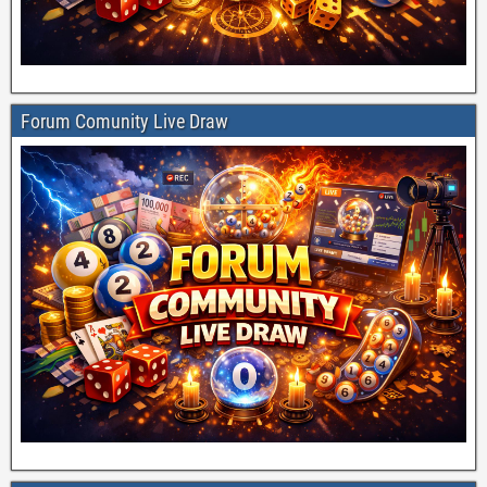
Forum Comunity Live Draw