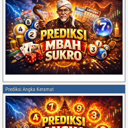
Prediksi Angka Keramat