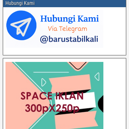
Hubungi Kami