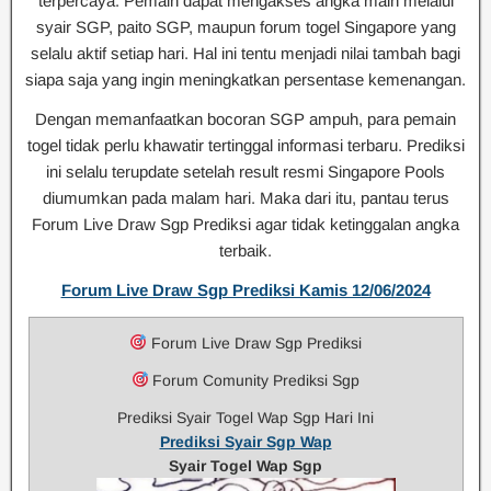
terpercaya. Pemain dapat mengakses angka main melalui
syair SGP, paito SGP, maupun forum togel Singapore yang
selalu aktif setiap hari. Hal ini tentu menjadi nilai tambah bagi
siapa saja yang ingin meningkatkan persentase kemenangan.
Dengan memanfaatkan bocoran SGP ampuh, para pemain
togel tidak perlu khawatir tertinggal informasi terbaru. Prediksi
ini selalu terupdate setelah result resmi Singapore Pools
diumumkan pada malam hari. Maka dari itu, pantau terus
Forum Live Draw Sgp Prediksi agar tidak ketinggalan angka
terbaik.
Forum Live Draw Sgp Prediksi Kamis 12/06/2024
Forum Live Draw Sgp Prediksi
Forum Comunity Prediksi Sgp
Prediksi Syair Togel Wap Sgp Hari Ini
Prediksi Syair Sgp Wap
Syair Togel Wap Sgp