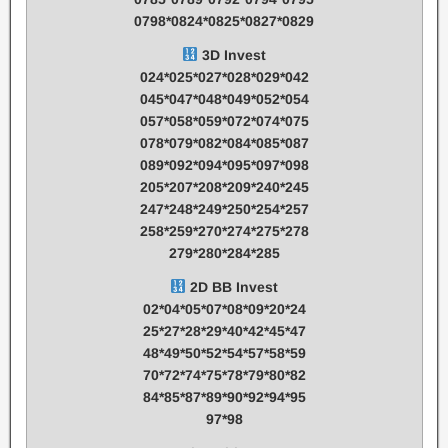
0798*0824*0825*0827*0829
3D Invest
024*025*027*028*029*042
045*047*048*049*052*054
057*058*059*072*074*075
078*079*082*084*085*087
089*092*094*095*097*098
205*207*208*209*240*245
247*248*249*250*254*257
258*259*270*274*275*278
279*280*284*285
2D BB Invest
02*04*05*07*08*09*20*24
25*27*28*29*40*42*45*47
48*49*50*52*54*57*58*59
70*72*74*75*78*79*80*82
84*85*87*89*90*92*94*95
97*98