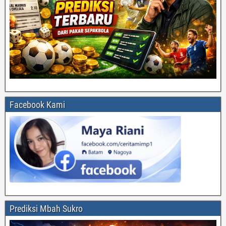
Facebook Kami
Prediksi Mbah Sukro