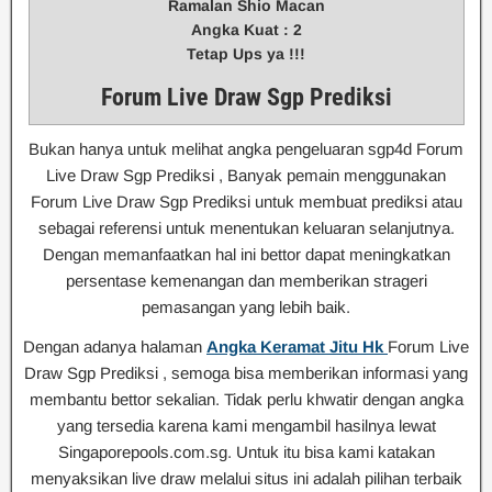
Ramalan Shio Macan
Angka Kuat : 2
Tetap Ups ya !!!
Forum Live Draw Sgp Prediksi
Bukan hanya untuk melihat angka pengeluaran sgp4d Forum
Live Draw Sgp Prediksi , Banyak pemain menggunakan
Forum Live Draw Sgp Prediksi untuk membuat prediksi atau
sebagai referensi untuk menentukan keluaran selanjutnya.
Dengan memanfaatkan hal ini bettor dapat meningkatkan
persentase kemenangan dan memberikan strageri
pemasangan yang lebih baik.
Dengan adanya halaman
Angka Keramat Jitu Hk
Forum Live
Draw Sgp Prediksi , semoga bisa memberikan informasi yang
membantu bettor sekalian. Tidak perlu khwatir dengan angka
yang tersedia karena kami mengambil hasilnya lewat
Singaporepools.com.sg. Untuk itu bisa kami katakan
menyaksikan live draw melalui situs ini adalah pilihan terbaik