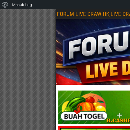
Masuk Log
FORUM LIVE DRAW HK,LIVE DR