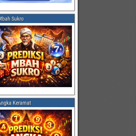
 Mbah Sukro
 Angka Keramat