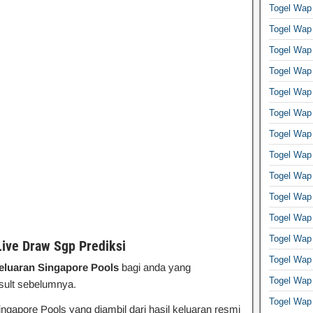
Togel Wap
Togel Wap
Togel Wap
Togel Wap
Togel Wap
Togel Wap
Togel Wap
Togel Wap
Togel Wap
Togel Wap
Togel Wap
Togel Wap
ive Draw Sgp Prediksi
Togel Wap
keluaran Singapore Pools
bagi anda yang
Togel Wap
ult sebelumnya.
Togel Wap
ngapore Pools yang diambil dari hasil keluaran resmi