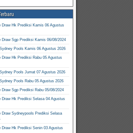
Terbaru
 Draw Hk Prediksi Kamis 06 Agustus
 Draw Sgp Prediksi Kamis 06/08/2024
 Sydney Pools Kamis 06 Agustus 2026
 Draw Hk Prediksi Rabu 05 Agustus
 Sydney Pools Jumat 07 Agustus 2026
 Sydney Pools Rabu 05 Agustus 2026
 Draw Sgp Prediksi Rabu 05/08/2024
 Draw Hk Prediksi Selasa 04 Agustus
 Draw Sydneypools Prediksi Selasa
6
 Draw Hk Prediksi Senin 03 Agustus