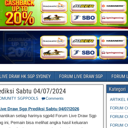
LIVE DRAW HK SGP SYDNEY
FORUM LIVE DRAW SGP
FORUM L
Kategori
ediksi Sabtu 04/07/2024
OMUNITY SGPPOOLS
Comments
ARTIKEL
FORUM C
ive Draw Sgp Prediksi Sabtu 04/07/2026
antikan setiap harinya sgp4d Forum Live Draw Sgp
FORUM C
g ini, Pemain bisa melihat angka hasil keluaran
FORUM C