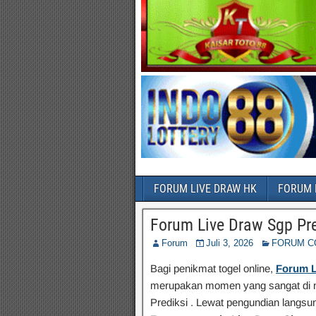
FORUM LIVE DRAW HK
FORUM 
Forum Live Draw Sgp Pr
Forum
Juli 3, 2026
FORUM C
Bagi penikmat togel online,
Forum L
merupakan momen yang sangat di n
Prediksi . Lewat pengundian langsun