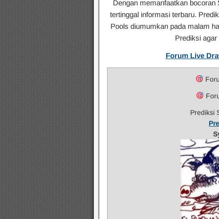
Dengan memanfaatkan bocoran SG
tertinggal informasi terbaru. Predi
Pools diumumkan pada malam hari
Prediksi agar
Forum Live Dra
Foru
Foru
Prediksi 
Pr
S