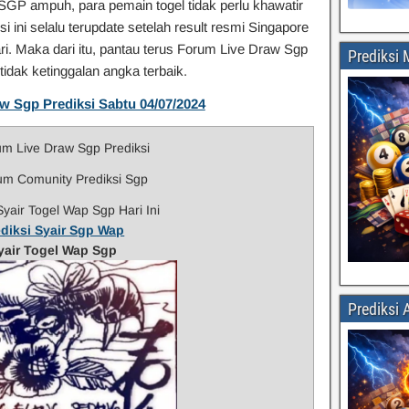
P ampuh, para pemain togel tidak perlu khawatir
ksi ini selalu terupdate setelah result resmi Singapore
. Maka dari itu, pantau terus Forum Live Draw Sgp
Prediksi
 tidak ketinggalan angka terbaik.
w Sgp Prediksi Sabtu 04/07/2024
m Live Draw Sgp Prediksi
m Comunity Prediksi Sgp
Syair Togel Wap Sgp Hari Ini
ediksi Syair Sgp Wap
yair Togel Wap Sgp
Prediksi