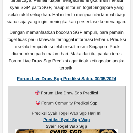
terpercaya. Pemain dapat mengakses angka main melalui
syair SGP, paito SGP, maupun forum togel Singapore yang
selalu aktif setiap hari. Hal ini tentu menjadi nilai tambah bagi
siapa saja yang ingin meningkatkan persentase kemenangan.
Dengan memanfaatkan bocoran SGP ampuh, para pemain
togel tidak perlu khawatir tertinggal informasi terbaru. Prediksi
ini selalu terupdate setelah result resmi Singapore Pools
diumumkan pada malam hari. Maka dari itu, pantau terus
Forum Live Draw Sgp Prediksi agar tidak ketinggalan angka
terbaik.
Forum Live Draw Sgp Prediksi Sabtu 30/05/2024
Forum Live Draw Sgp Prediksi
Forum Comunity Prediksi Sgp
Prediksi Syair Togel Wap Sgp Hari Ini
Prediksi Syair Sgp Wap
Syair Togel Wap Sgp