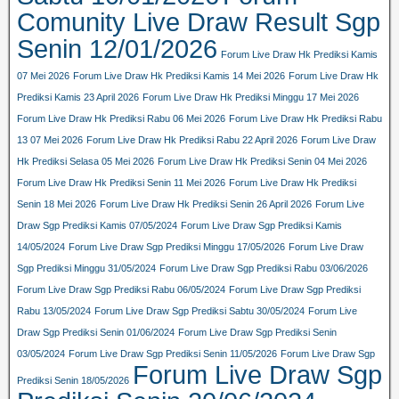
Comunity Live Draw Result Sgp
Senin 12/01/2026
Forum Live Draw Hk Prediksi Kamis
07 Mei 2026
Forum Live Draw Hk Prediksi Kamis 14 Mei 2026
Forum Live Draw Hk
Prediksi Kamis 23 April 2026
Forum Live Draw Hk Prediksi Minggu 17 Mei 2026
Forum Live Draw Hk Prediksi Rabu 06 Mei 2026
Forum Live Draw Hk Prediksi Rabu
13 07 Mei 2026
Forum Live Draw Hk Prediksi Rabu 22 April 2026
Forum Live Draw
Hk Prediksi Selasa 05 Mei 2026
Forum Live Draw Hk Prediksi Senin 04 Mei 2026
Forum Live Draw Hk Prediksi Senin 11 Mei 2026
Forum Live Draw Hk Prediksi
Senin 18 Mei 2026
Forum Live Draw Hk Prediksi Senin 26 April 2026
Forum Live
Draw Sgp Prediksi Kamis 07/05/2024
Forum Live Draw Sgp Prediksi Kamis
14/05/2024
Forum Live Draw Sgp Prediksi Minggu 17/05/2026
Forum Live Draw
Sgp Prediksi Minggu 31/05/2024
Forum Live Draw Sgp Prediksi Rabu 03/06/2026
Forum Live Draw Sgp Prediksi Rabu 06/05/2024
Forum Live Draw Sgp Prediksi
Rabu 13/05/2024
Forum Live Draw Sgp Prediksi Sabtu 30/05/2024
Forum Live
Draw Sgp Prediksi Senin 01/06/2024
Forum Live Draw Sgp Prediksi Senin
03/05/2024
Forum Live Draw Sgp Prediksi Senin 11/05/2026
Forum Live Draw Sgp
Forum Live Draw Sgp
Prediksi Senin 18/05/2026