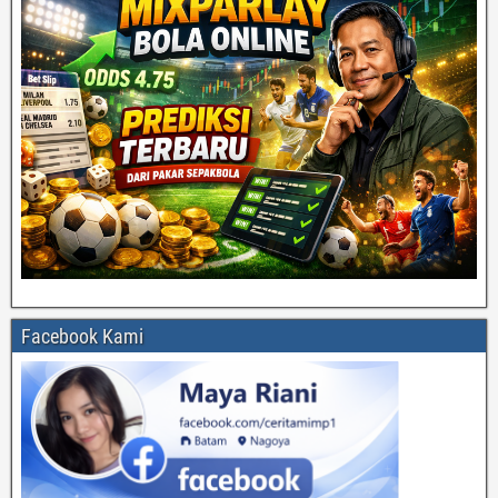
Facebook Kami