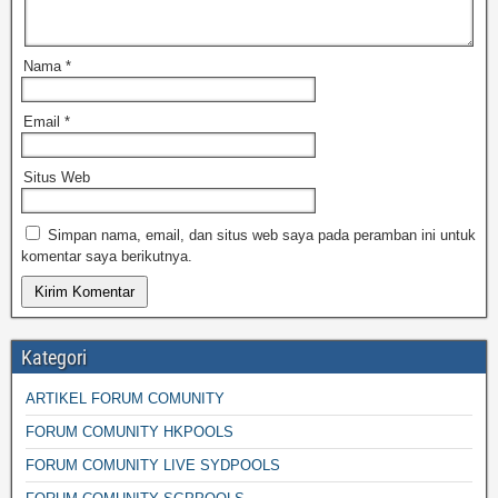
Nama
*
Email
*
Situs Web
Simpan nama, email, dan situs web saya pada peramban ini untuk
komentar saya berikutnya.
Kategori
ARTIKEL FORUM COMUNITY
FORUM COMUNITY HKPOOLS
FORUM COMUNITY LIVE SYDPOOLS