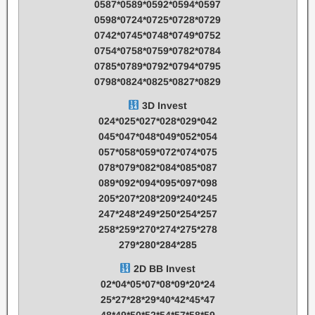
0587*0589*0592*0594*0597
0598*0724*0725*0728*0729
0742*0745*0748*0749*0752
0754*0758*0759*0782*0784
0785*0789*0792*0794*0795
0798*0824*0825*0827*0829
3D Invest
024*025*027*028*029*042
045*047*048*049*052*054
057*058*059*072*074*075
078*079*082*084*085*087
089*092*094*095*097*098
205*207*208*209*240*245
247*248*249*250*254*257
258*259*270*274*275*278
279*280*284*285
2D BB Invest
02*04*05*07*08*09*20*24
25*27*28*29*40*42*45*47
48*49*50*52*54*57*58*59