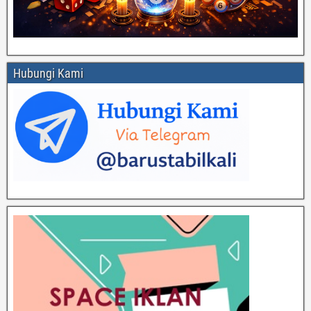
Hubungi Kami