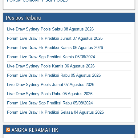
FORUM COMUNITY SGPPOOLS
Pos-pos Terbaru
Live Draw Sydney Pools Sabtu 08 Agustus 2026
Forum Live Draw Hk Prediksi Jumat 07 Agustus 2026
Forum Live Draw Hk Prediksi Kamis 06 Agustus 2026
Forum Live Draw Sgp Prediksi Kamis 06/08/2024
Live Draw Sydney Pools Kamis 06 Agustus 2026
Forum Live Draw Hk Prediksi Rabu 05 Agustus 2026
Live Draw Sydney Pools Jumat 07 Agustus 2026
Live Draw Sydney Pools Rabu 05 Agustus 2026
Forum Live Draw Sgp Prediksi Rabu 05/08/2024
Forum Live Draw Hk Prediksi Selasa 04 Agustus 2026
ANGKA KERAMAT HK