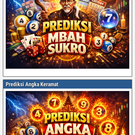
Prediksi Angka Keramat