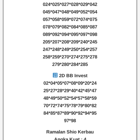
024*025*027*028*029*042
045*047*048*049*052*054
057*058*059*072*074*075
078*079*082*084*085*087
089*092*094*095*097*098
205*207*208*209*240*245
247*248*249*250*254*257
258*259*270*274*275*278
279*280*284*285
2D BB Invest
02*04*05*07*08*09*20*24
25*27*28*29*40*42*45*47
48*49*50*52*54*57*58*59
70*72*74*75*78*79*80*82
84*85*87*89*90*92*94*95
97*98
Ramalan Shio Kerbau
Angka Kuat : 4