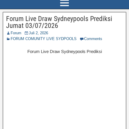
Forum Live Draw Sydneypools Prediksi
Jumat 03/07/2026
Forum
Juli 2, 2026
FORUM COMUNITY LIVE SYDPOOLS
Comments
Forum Live Draw Sydneypools Prediksi