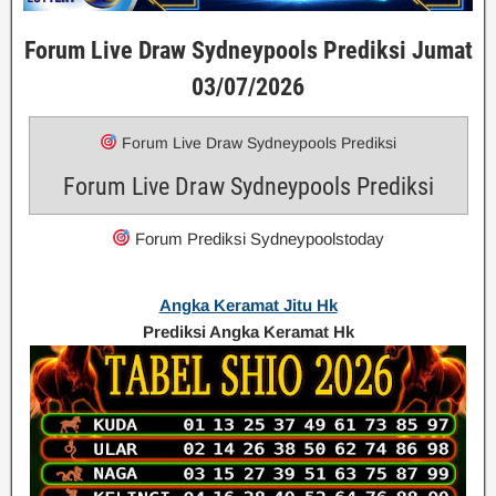
Forum Live Draw Sydneypools Prediksi Jumat
03/07/2026
Forum Live Draw Sydneypools Prediksi
Forum Live Draw Sydneypools Prediksi
Forum Prediksi Sydneypoolstoday
Angka Keramat Jitu Hk
Prediksi Angka Keramat Hk