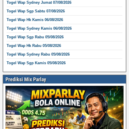
Togel Wap Sydney Jumat 07/08/2026
Togel Wap Sgp Sabtu 07/08/2026
Togel Wap Hk Kamis 06/08/2026
Togel Wap Sydney Kamis 06/08/2026
Togel Wap Sgp Rabu 05/08/2026
Togel Wap Hk Rabu 05/08/2026
Togel Wap Sydney Rabu 05/08/2026
Togel Wap Sgp Kamis 05/08/2026
Prediksi Mix Parlay