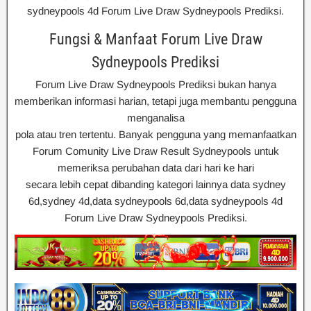
sydneypools 4d Forum Live Draw Sydneypools Prediksi.
Fungsi & Manfaat Forum Live Draw
Sydneypools Prediksi
Forum Live Draw Sydneypools Prediksi bukan hanya
memberikan informasi harian, tetapi juga membantu pengguna
menganalisa
pola atau tren tertentu. Banyak pengguna yang memanfaatkan
Forum Comunity Live Draw Result Sydneypools untuk
memeriksa perubahan data dari hari ke hari
secara lebih cepat dibanding kategori lainnya data sydney
6d,sydney 4d,data sydneypools 6d,data sydneypools 4d
Forum Live Draw Sydneypools Prediksi.