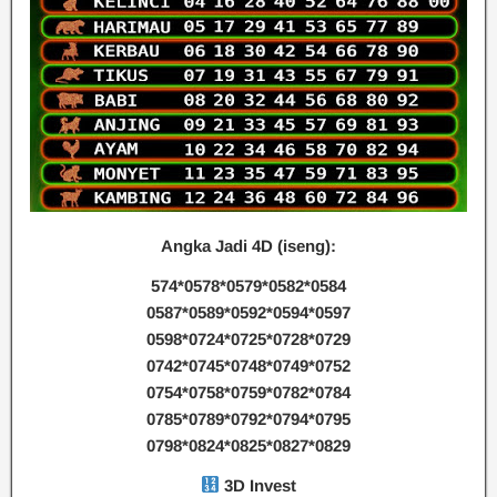
Angka Jadi 4D (iseng):
574*0578*0579*0582*0584
0587*0589*0592*0594*0597
0598*0724*0725*0728*0729
0742*0745*0748*0749*0752
0754*0758*0759*0782*0784
0785*0789*0792*0794*0795
0798*0824*0825*0827*0829
3D Invest