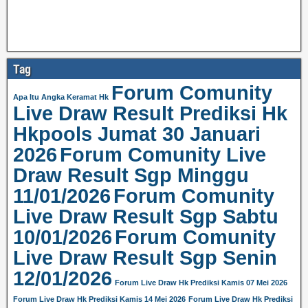
Tag
Forum Comunity
Apa Itu Angka Keramat Hk
Live Draw Result Prediksi Hk
Hkpools Jumat 30 Januari
2026
Forum Comunity Live
Draw Result Sgp Minggu
11/01/2026
Forum Comunity
Live Draw Result Sgp Sabtu
10/01/2026
Forum Comunity
Live Draw Result Sgp Senin
12/01/2026
Forum Live Draw Hk Prediksi Kamis 07 Mei 2026
Forum Live Draw Hk Prediksi Kamis 14 Mei 2026
Forum Live Draw Hk Prediksi