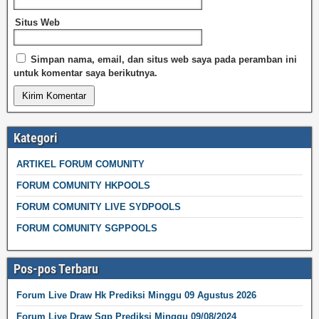
Situs Web
Simpan nama, email, dan situs web saya pada peramban ini
untuk komentar saya berikutnya.
Kategori
ARTIKEL FORUM COMUNITY
FORUM COMUNITY HKPOOLS
FORUM COMUNITY LIVE SYDPOOLS
FORUM COMUNITY SGPPOOLS
Pos-pos Terbaru
Forum Live Draw Hk Prediksi Minggu 09 Agustus 2026
Forum Live Draw Sgp Prediksi Minggu 09/08/2024