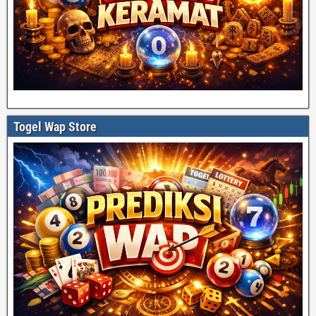
Togel Wap Store