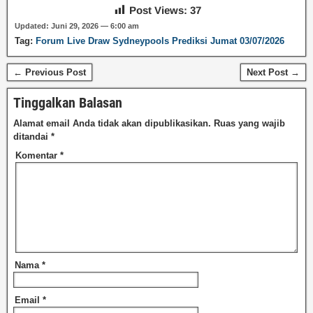
Post Views:
37
Updated: Juni 29, 2026 — 6:00 am
Tag:
Forum Live Draw Sydneypools Prediksi Jumat 03/07/2026
← Previous Post
Next Post →
Tinggalkan Balasan
Alamat email Anda tidak akan dipublikasikan.
Ruas yang wajib
ditandai
*
Komentar
*
Nama
*
Email
*