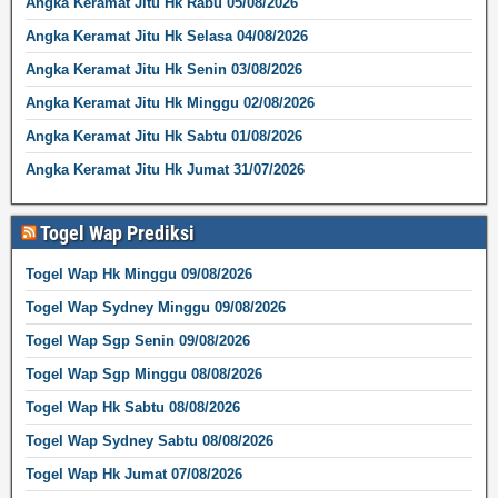
Angka Keramat Jitu Hk Rabu 05/08/2026
Angka Keramat Jitu Hk Selasa 04/08/2026
Angka Keramat Jitu Hk Senin 03/08/2026
Angka Keramat Jitu Hk Minggu 02/08/2026
Angka Keramat Jitu Hk Sabtu 01/08/2026
Angka Keramat Jitu Hk Jumat 31/07/2026
Togel Wap Prediksi
Togel Wap Hk Minggu 09/08/2026
Togel Wap Sydney Minggu 09/08/2026
Togel Wap Sgp Senin 09/08/2026
Togel Wap Sgp Minggu 08/08/2026
Togel Wap Hk Sabtu 08/08/2026
Togel Wap Sydney Sabtu 08/08/2026
Togel Wap Hk Jumat 07/08/2026