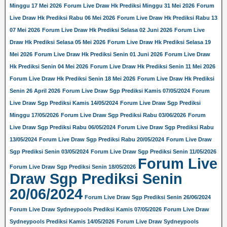
Minggu 17 Mei 2026
Forum Live Draw Hk Prediksi Minggu 31 Mei 2026
Forum
Live Draw Hk Prediksi Rabu 06 Mei 2026
Forum Live Draw Hk Prediksi Rabu 13
07 Mei 2026
Forum Live Draw Hk Prediksi Selasa 02 Juni 2026
Forum Live
Draw Hk Prediksi Selasa 05 Mei 2026
Forum Live Draw Hk Prediksi Selasa 19
Mei 2026
Forum Live Draw Hk Prediksi Senin 01 Juni 2026
Forum Live Draw
Hk Prediksi Senin 04 Mei 2026
Forum Live Draw Hk Prediksi Senin 11 Mei 2026
Forum Live Draw Hk Prediksi Senin 18 Mei 2026
Forum Live Draw Hk Prediksi
Senin 26 April 2026
Forum Live Draw Sgp Prediksi Kamis 07/05/2024
Forum
Live Draw Sgp Prediksi Kamis 14/05/2024
Forum Live Draw Sgp Prediksi
Minggu 17/05/2026
Forum Live Draw Sgp Prediksi Rabu 03/06/2026
Forum
Live Draw Sgp Prediksi Rabu 06/05/2024
Forum Live Draw Sgp Prediksi Rabu
13/05/2024
Forum Live Draw Sgp Prediksi Rabu 20/05/2024
Forum Live Draw
Sgp Prediksi Senin 03/05/2024
Forum Live Draw Sgp Prediksi Senin 11/05/2026
Forum Live
Forum Live Draw Sgp Prediksi Senin 18/05/2026
Draw Sgp Prediksi Senin
20/06/2024
Forum Live Draw Sgp Prediksi Senin 26/06/2024
Forum Live Draw Sydneypools Prediksi Kamis 07/05/2026
Forum Live Draw
Sydneypools Prediksi Kamis 14/05/2026
Forum Live Draw Sydneypools