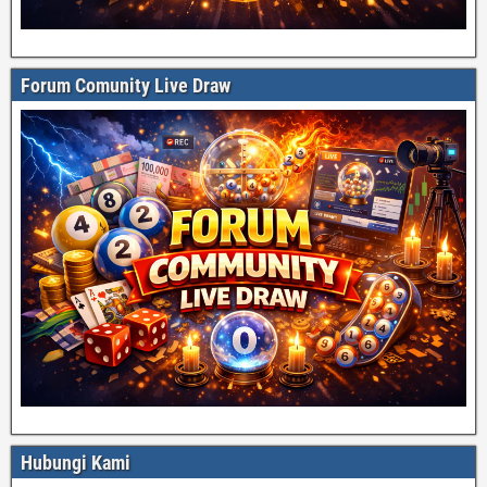
Forum Comunity Live Draw
Hubungi Kami