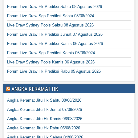
Forum Live Draw Hk Prediksi Sabtu 08 Agustus 2026
Forum Live Draw Sgp Prediksi Sabtu 08/08/2024
Live Draw Sydney Pools Sabtu 08 Agustus 2026
Forum Live Draw Hk Prediksi Jumat 07 Agustus 2026
Forum Live Draw Hk Prediksi Kamis 06 Agustus 2026
Forum Live Draw Sgp Prediksi Kamis 06/08/2024
Live Draw Sydney Pools Kamis 06 Agustus 2026
Forum Live Draw Hk Prediksi Rabu 05 Agustus 2026
ANGKA KERAMAT HK
Angka Keramat Jitu Hk Sabtu 08/08/2026
Angka Keramat Jitu Hk Jumat 07/08/2026
Angka Keramat Jitu Hk Kamis 06/08/2026
Angka Keramat Jitu Hk Rabu 05/08/2026
Angka Keramat Jitu Hk Selasa 04/08/2026