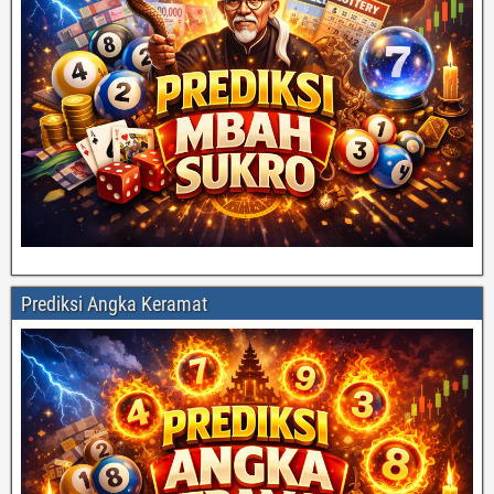
Prediksi Angka Keramat