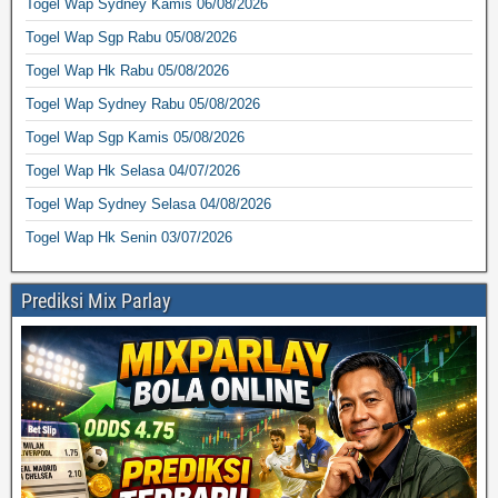
Togel Wap Sydney Kamis 06/08/2026
Togel Wap Sgp Rabu 05/08/2026
Togel Wap Hk Rabu 05/08/2026
Togel Wap Sydney Rabu 05/08/2026
Togel Wap Sgp Kamis 05/08/2026
Togel Wap Hk Selasa 04/07/2026
Togel Wap Sydney Selasa 04/08/2026
Togel Wap Hk Senin 03/07/2026
Prediksi Mix Parlay