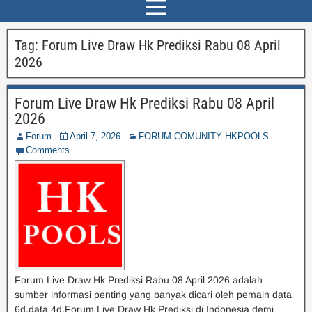
Tag:
Forum Live Draw Hk Prediksi Rabu 08 April
2026
Forum Live Draw Hk Prediksi Rabu 08 April
2026
Forum
April 7, 2026
FORUM COMUNITY HKPOOLS
Comments
Forum Live Draw Hk Prediksi Rabu 08 April 2026 adalah
sumber informasi penting yang banyak dicari oleh pemain data
6d,data 4d,Forum Live Draw Hk Prediksi di Indonesia demi