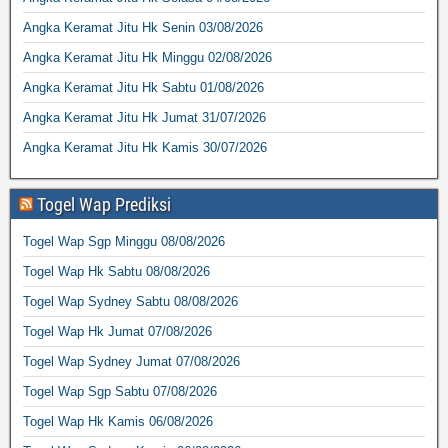
Angka Keramat Jitu Hk Senin 03/08/2026
Angka Keramat Jitu Hk Minggu 02/08/2026
Angka Keramat Jitu Hk Sabtu 01/08/2026
Angka Keramat Jitu Hk Jumat 31/07/2026
Angka Keramat Jitu Hk Kamis 30/07/2026
Togel Wap Prediksi
Togel Wap Sgp Minggu 08/08/2026
Togel Wap Hk Sabtu 08/08/2026
Togel Wap Sydney Sabtu 08/08/2026
Togel Wap Hk Jumat 07/08/2026
Togel Wap Sydney Jumat 07/08/2026
Togel Wap Sgp Sabtu 07/08/2026
Togel Wap Hk Kamis 06/08/2026