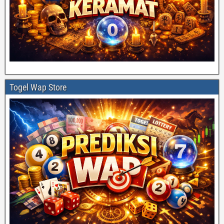
Togel Wap Store