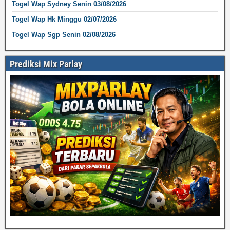
Togel Wap Sydney Senin 03/08/2026
Togel Wap Hk Minggu 02/07/2026
Togel Wap Sgp Senin 02/08/2026
Prediksi Mix Parlay