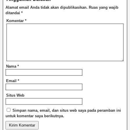
Alamat email Anda tidak akan dipublikasikan.
Ruas yang wajib
ditandai
*
Komentar
*
Nama
*
Email
*
Situs Web
Simpan nama, email, dan situs web saya pada peramban ini
untuk komentar saya berikutnya.