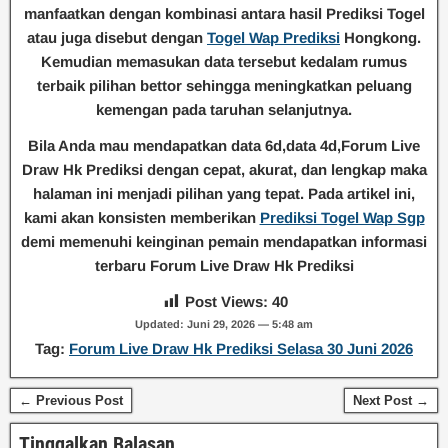
manfaatkan dengan kombinasi antara hasil Prediksi Togel
atau juga disebut dengan
Togel Wap Prediksi
Hongkong.
Kemudian memasukan data tersebut kedalam rumus
terbaik pilihan bettor sehingga meningkatkan peluang
kemengan pada taruhan selanjutnya.
Bila Anda mau mendapatkan data 6d,data 4d,Forum Live
Draw Hk Prediksi dengan cepat, akurat, dan lengkap maka
halaman ini menjadi pilihan yang tepat. Pada artikel ini,
kami akan konsisten memberikan
Prediksi Togel Wap Sgp
demi memenuhi keinginan pemain mendapatkan informasi
terbaru Forum Live Draw Hk Prediksi
Post Views:
40
Updated: Juni 29, 2026 — 5:48 am
Tag:
Forum Live Draw Hk Prediksi Selasa 30 Juni 2026
← Previous Post
Next Post →
Tinggalkan Balasan