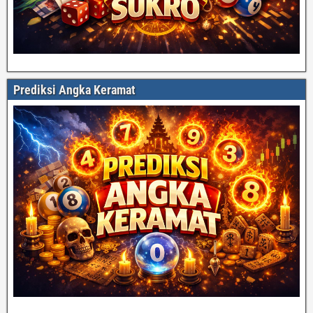
Prediksi Angka Keramat