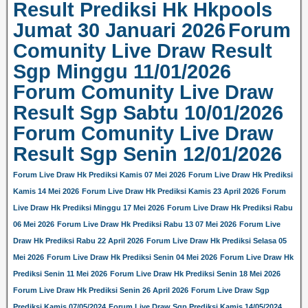
Result Prediksi Hk Hkpools
Jumat 30 Januari 2026
Forum
Comunity Live Draw Result
Sgp Minggu 11/01/2026
Forum Comunity Live Draw
Result Sgp Sabtu 10/01/2026
Forum Comunity Live Draw
Result Sgp Senin 12/01/2026
Forum Live Draw Hk Prediksi Kamis 07 Mei 2026
Forum Live Draw Hk Prediksi
Kamis 14 Mei 2026
Forum Live Draw Hk Prediksi Kamis 23 April 2026
Forum
Live Draw Hk Prediksi Minggu 17 Mei 2026
Forum Live Draw Hk Prediksi Rabu
06 Mei 2026
Forum Live Draw Hk Prediksi Rabu 13 07 Mei 2026
Forum Live
Draw Hk Prediksi Rabu 22 April 2026
Forum Live Draw Hk Prediksi Selasa 05
Mei 2026
Forum Live Draw Hk Prediksi Senin 04 Mei 2026
Forum Live Draw Hk
Prediksi Senin 11 Mei 2026
Forum Live Draw Hk Prediksi Senin 18 Mei 2026
Forum Live Draw Hk Prediksi Senin 26 April 2026
Forum Live Draw Sgp
Prediksi Kamis 07/05/2024
Forum Live Draw Sgp Prediksi Kamis 14/05/2024