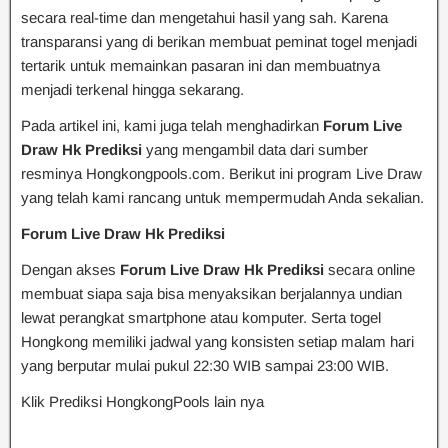
secara real-time dan mengetahui hasil yang sah. Karena
transparansi yang di berikan membuat peminat togel menjadi
tertarik untuk memainkan pasaran ini dan membuatnya
menjadi terkenal hingga sekarang.
Pada artikel ini, kami juga telah menghadirkan
Forum Live
Draw Hk Prediksi
yang mengambil data dari sumber
resminya Hongkongpools.com. Berikut ini program Live Draw
yang telah kami rancang untuk mempermudah Anda sekalian.
Forum Live Draw Hk Prediksi
Dengan akses
Forum Live Draw Hk Prediksi
secara online
membuat siapa saja bisa menyaksikan berjalannya undian
lewat perangkat smartphone atau komputer. Serta togel
Hongkong memiliki jadwal yang konsisten setiap malam hari
yang berputar mulai pukul 22:30 WIB sampai 23:00 WIB.
Klik Prediksi HongkongPools lain nya