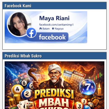
Facebook Kami
Prediksi Mbah Sukro