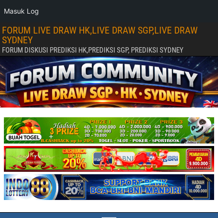
Masuk Log
FORUM LIVE DRAW HK,LIVE DRAW SGP,LIVE DRAW
SYDNEY
FORUM DISKUSI PREDIKSI HK,PREDIKSI SGP, PREDIKSI SYDNEY