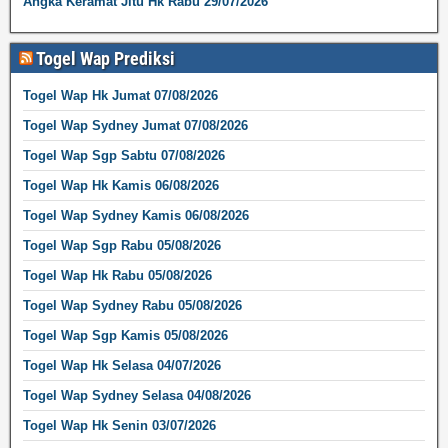
Angka Keramat Jitu Hk Rabu 29/07/2026
Togel Wap Prediksi
Togel Wap Hk Jumat 07/08/2026
Togel Wap Sydney Jumat 07/08/2026
Togel Wap Sgp Sabtu 07/08/2026
Togel Wap Hk Kamis 06/08/2026
Togel Wap Sydney Kamis 06/08/2026
Togel Wap Sgp Rabu 05/08/2026
Togel Wap Hk Rabu 05/08/2026
Togel Wap Sydney Rabu 05/08/2026
Togel Wap Sgp Kamis 05/08/2026
Togel Wap Hk Selasa 04/07/2026
Togel Wap Sydney Selasa 04/08/2026
Togel Wap Hk Senin 03/07/2026